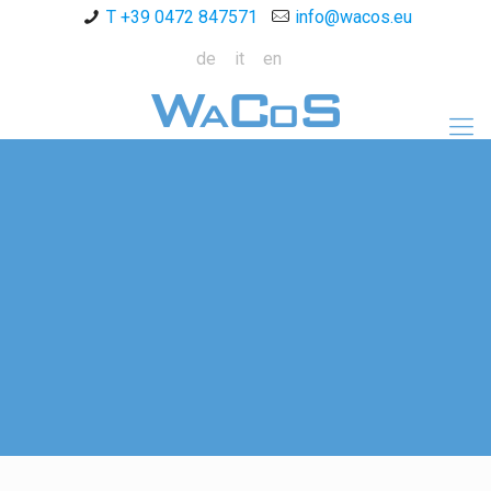
T +39 0472 847571
info@wacos.eu
de
it
en